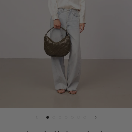
Plads
til
laptop