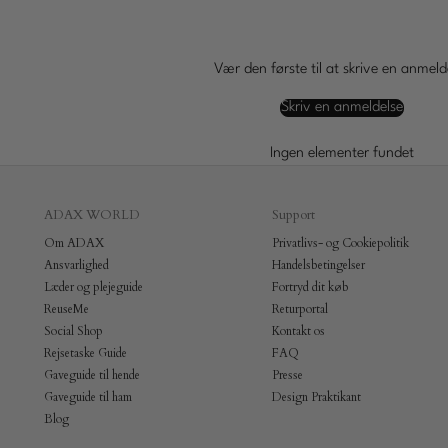
Vær den første til at skrive en anmeld
Skriv en anmeldelse
Ingen elementer fundet
ADAX WORLD
Support
Om ADAX
Privatlivs- og Cookiepolitik
Ansvarlighed
Handelsbetingelser
Læder og plejeguide
Fortryd dit køb
ReuseMe
Returportal
Social Shop
Kontakt os
Rejsetaske Guide
FAQ
Gaveguide til hende
Presse
Gaveguide til ham
Design Praktikant
Blog