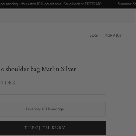
g – få ekstra 10% på alt sale. Brug koden: EKSTRA10
Summer Sale slutter
SØG
KURV (
0
)
no shoulder bag Marlin Silver
,00 DKK
Levering:
1-3 hverdage
TILFØJ TIL KURV