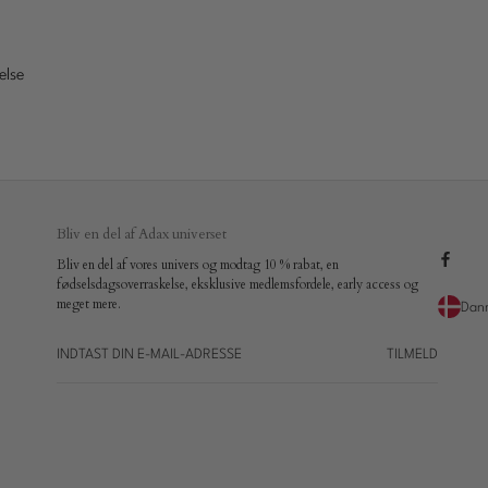
else
Bliv en del af Adax universet
Bliv en del af vores univers og modtag 10 % rabat, en
fødselsdagsoverraskelse, eksklusive medlemsfordele, early access og
meget mere.
Dan
TILMELD