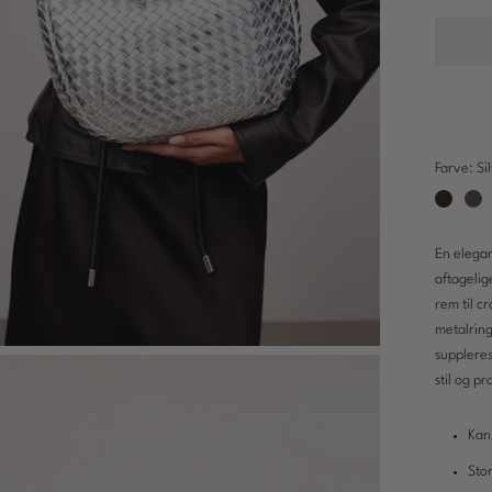
Farve:
Si
Chocolat
Gre
En elegan
aftagelig
rem til c
metalrin
suppleres
stil og pr
Kan
Sto