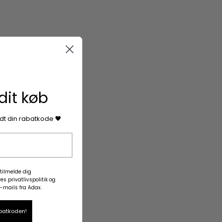
dit køb
ndt din rabatkode 🖤
tilmelde dig
s privatlivspolitik og
-mails fra Adax.
abatkoden!