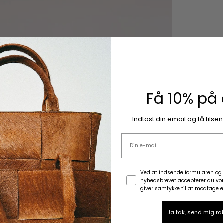
Få 10% på 
Indtast din email og få tilse
Email adresse
Samtykke
Ved at indsende formularen og 
nyhedsbrevet accepterer du vore
giver samtykke til at modtage e
Ja tak, send mig r