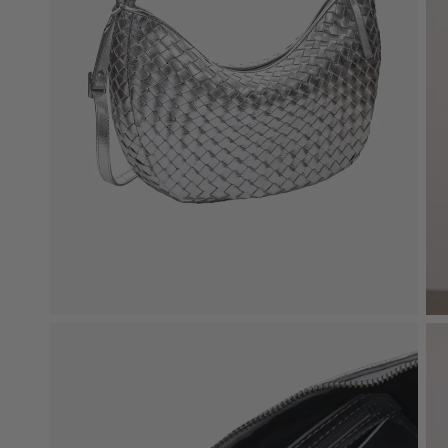
Plads
til
laptop