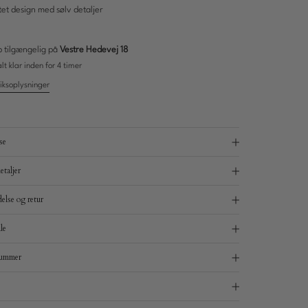
tet design med sølv detaljer
p tilgængelig på
Vestre Hedevej 18
t klar inden for 4 timer
iksoplysninger
se
etaljer
else og retur
le
nummer