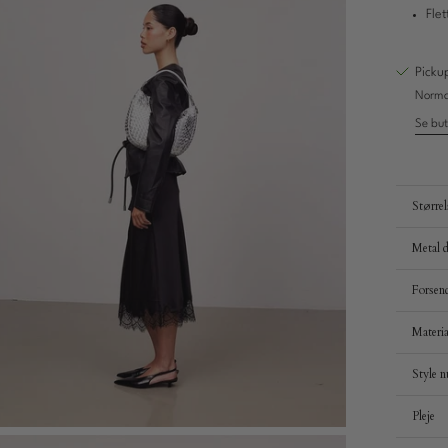
Flet
Picku
Normal
Se but
Størrel
Metal d
Forsend
Materia
Style 
Pleje