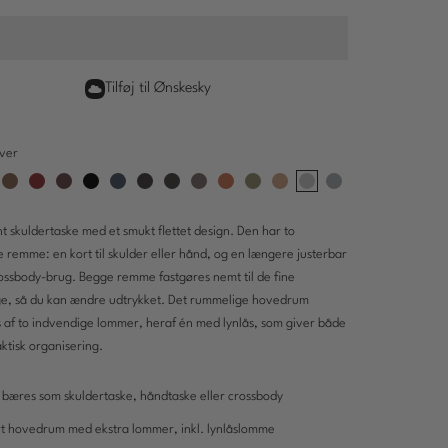
Tilføj til Ønskesky
lver
e
y
Latte
Amaretto
Barolo
Black
Blue
Charcoal
Dark
Elephant
Orange
Pear
Sand
Silver
Sky
brown
t skuldertaske med et smukt flettet design. Den har to
e remme: en kort til skulder eller hånd, og en længere justerbar
rossbody-brug. Begge remme fastgøres nemt til de fine
ge, så du kan ændre udtrykket. Det rummelige hovedrum
 af to indvendige lommer, heraf én med lynlås, som giver både
aktisk organisering.
 bæres som skuldertaske, håndtaske eller crossbody
rt hovedrum med ekstra lommer, inkl. lynlåslomme