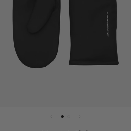
Plads
til
laptop