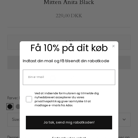
Mitten Anita Black
229,00 DKK
New In: Soft Suede
Opdag
Levering:
1-3 hverdage
Få 10% på dit køb
Indtast din mail og få tilsendt din rabatkode
Email adresse
Tilføj til Ønskesky
Samtykke
Ved at indsende formularen og tilmelde dig
nyhedsbrevet accepterer du vores
Farve:
Black
privatlivspolitik og giver samtykke til at
modtage e-mails fra Adax.
Black
Reflective
Size:
One Size
Ja tak, send mig rabatkoden!
Denne praktiske luffe er designet i reflekterende materiale, der lyser op