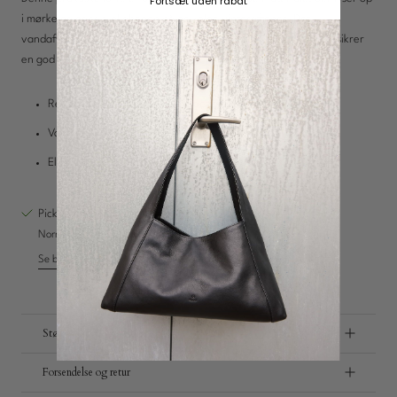
Fortsæt uden rabat
i mørke og øger synligheden på de kolde vinteraftener. Det
vandafvisende ydre beskytter mod fugt, mens den elastiske kant sikrer
en god pasform.
Charms
Reflekterende materiale for øget synlighed
Opdag
Vandafvisende overflade
Elastisk kant for bedre pasform
Pickup tilgængelig på
Vestre Hedevej 18
Normalt klar inden for 4 timer
Se butiksoplysninger
Størrelse
Forsendelse og retur