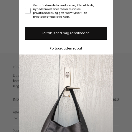
Samtykke
Ved at indsende formularen og tilmelde dig
Plads
nyhedsbrevet accepterer du vores
privatlivspolitik og giver samtykke til at
til
modtage e-mails fra Adax.
laptop
Ja tak, send mig rabatkoden!
Fortsæt uden rabat
Bliv en del af Adax universet
Bliv en del af vores univers og modtag 10 % rabat, en
fødselsdagsoverraskelse, eksklusive medlemsfordele, early access og
meget mere.
TILMELD
ADAX WORLD
Support