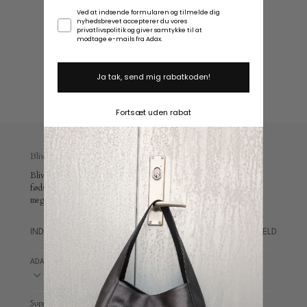
Samtykke
Ved at indsende formularen og tilmelde dig
Plads
nyhedsbrevet accepterer du vores
privatlivspolitik og giver samtykke til at
til
modtage e-mails fra Adax.
laptop
Ja tak, send mig rabatkoden!
Fortsæt uden rabat
Bliv en del af Adax universet
Bliv en del af vores univers og modtag 10 % rabat, en
fødselsdagsoverraskelse, eksklusive medlemsfordele, early access og
meget mere.
TILMELD
ADAX WORLD
Support