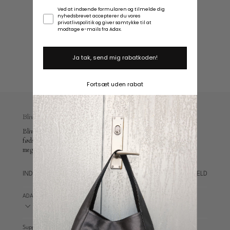
Samtykke
Ved at indsende formularen og tilmelde dig
Plads
nyhedsbrevet accepterer du vores
privatlivspolitik og giver samtykke til at
til
modtage e-mails fra Adax.
laptop
Ja tak, send mig rabatkoden!
Fortsæt uden rabat
Bliv en del af Adax universet
Bliv en del af vores univers og modtag 10 % rabat, en
fødselsdagsoverraskelse, eksklusive medlemsfordele, early access og
meget mere.
TILMELD
ADAX WORLD
Support