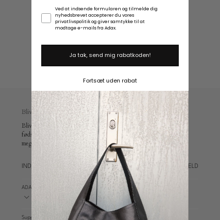
Samtykke
Ved at indsende formularen og tilmelde dig
Plads
nyhedsbrevet accepterer du vores
privatlivspolitik og giver samtykke til at
til
modtage e-mails fra Adax.
laptop
Ja tak, send mig rabatkoden!
Fortsæt uden rabat
Bliv en del af Adax universet
Bliv en del af vores univers og modtag 10 % rabat, en
fødselsdagsoverraskelse, eksklusive medlemsfordele, early access og
meget mere.
TILMELD
ADAX WORLD
Support