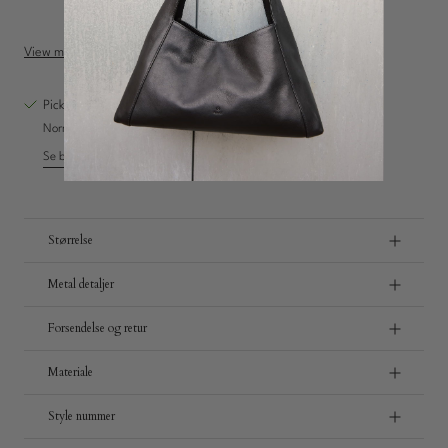
Perfekt til opbevaring af computer og daglige essentials
View more
Pickup tilgængelig på
Vestre Hedevej 18
Normalt klar inden for 4 timer
Se butiksoplysninger
Størrelse
Metal detaljer
Forsendelse og retur
Materiale
Style nummer