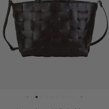
Plads
til
laptop