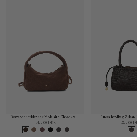
Rozzano shoulder bag Madelaine Chocolate
Lucca handbag Zeleste
1.499,00 DKK
1.899,00 
Chocolate
Latte
Barolo
Black
Charcoal
Dark
Dar
brown
bro