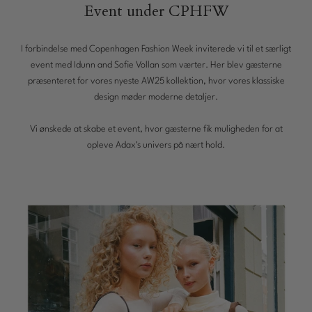
Event under CPHFW
Plads
til
laptop
I forbindelse med Copenhagen Fashion Week inviterede vi til et særligt
event med Idunn and Sofie Vollan som værter. Her blev gæsterne
præsenteret for vores nyeste AW25 kollektion, hvor vores klassiske
design møder moderne detaljer.
Vi ønskede at skabe et event, hvor gæsterne fik muligheden for at
opleve Adax's univers på nært hold.