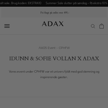
Spring
ale. Brug koden: EKSTRA10
Summer Sale slutter på søndag – få ekstra 10% på al
til
Fri fragt på ordre over 499,-
indhold
Summer
AW25 Event - CPHFW
Sale
IDUNN & SOFIE VOLLAN X ADAX
Nyheder
Flettede
Vores event under CPHFW var et univers fyldt med god stemning og
tasker
inspirerende gæster.
Dame
Herre