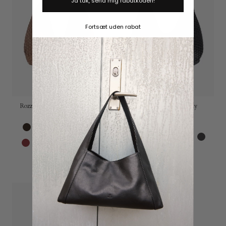
Ja tak, send mig rabatkoden!
Fortsæt uden rabat
Charms
Opdag
Rozzano Mindy braided Latte
Salerno shoulder bag Mindy
2.699,00 DKK
Black
2.699,00 DKK
Chocolate
Grey
Latte
Chocolate
Grey
Latte
Amaretto
Black
Dark
Taupe
Barolo
Charcoal
Amaretto
Barolo
Black
Charcoal
Dark
Elephant
brown
brown
Elephant
Pear
Sand
Sky
Pear
Sand
Sky
Taupe