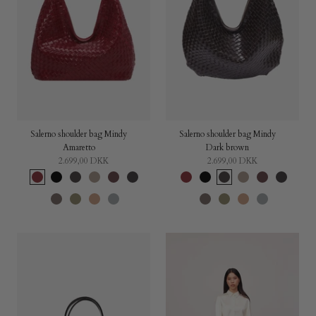
Plads
til
laptop
Salerno shoulder bag Mindy
Salerno shoulder bag Mindy
Amaretto
Dark brown
2.699,00 DKK
2.699,00 DKK
Amaretto
Black
Dark
Taupe
Barolo
Charcoal
Amaretto
Black
Dark
Taupe
Barolo
Charcoal
brown
brown
Elephant
Pear
Sand
Sky
Elephant
Pear
Sand
Sky