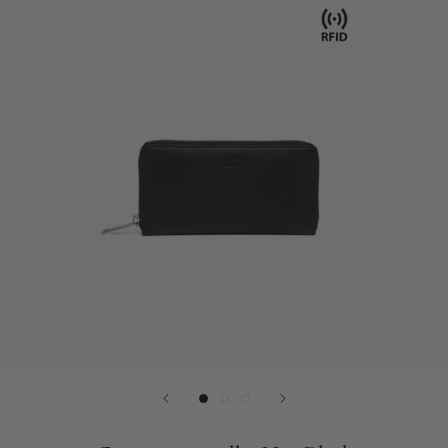
Plads
til
laptop