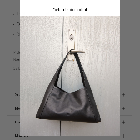
Fortsæt uden rabat
To åbne rum adskilt af en lynlåslomme til mønter
Charms
Otte kortlommer samt to smalle rum til kvitteringer
RFID-beskyttelse og plads til en iPhone 8
Opdag
Pickup tilgængelig på
Vestre Hedevej 18
Normalt klar inden for 4 timer
Se butiksoplysninger
Størrelse
Metal detaljer
Forsendelse og retur
Materiale