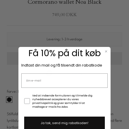
Cormorano wallet Noa Black
749,00 DKK
New In: Soft Suede
Opdag
Levering:
1-3 hverdage
Få 10% på dit køb
Indtast din mail og få tilsendt din rabatkode
Tilføj til Ønskesky
Email adresse
Farve:
Black
Samtykke
Ved at indsende formularen og tilmelde dig
nyhedsbrevet accepterer du vores
Black
privatlivspolitik og giver samtykke til at
modtage e-mails fra Adax.
Stilfuld og rummelig damepung med et klassisk look. Pungen har en
lynlåslukning på tre sider og tilbyder en smart opdeling af rum. Med flere
Ja tak, send mig rabatkoden!
kortlommer og ekstra plads er den både praktisk og funktionel.