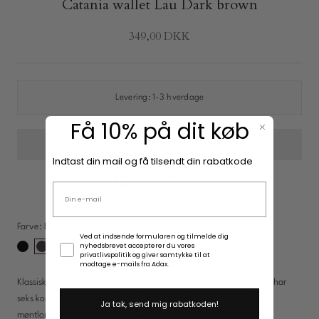
Catania wallet Lau Dark brown
349,00 DKK
New In: Soft Suede
Opdag
Levering:
1-3 hverdage
Få 10% på dit køb
Indtast din mail og få tilsendt din rabatkode
Tilføj til Ønskesky
Email adresse
Farve:
Dark brown
Samtykke
Ved at indsende formularen og tilmelde dig
nyhedsbrevet accepterer du vores
Black
Dark
privatlivspolitik og giver samtykke til at
brown
modtage e-mails fra Adax.
Klassisk pung i slidstærkt læder med praktisk opbevaring. Pungen har
seks kortlommer, to rum til sedler og kvitteringer samt en lille
Ja tak, send mig rabatkoden!
møntlomme med trykknaplukning.