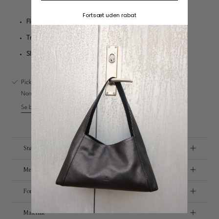
Fortsæt uden rabat
Flere rum:
Plads til kort, sedler og mønter.
Charms
Trykknaplukket møntlomme:
Sikker opbevaring.
Slidstærkt læder:
Tidløst og holdbart design.
Opdag
Pickup tilgængelig på
Vestre Hedevej 18
Normalt klar inden for 4 timer
Se butiksoplysninger
Størrelse
Metal detaljer
Forsendelse og retur
Materiale