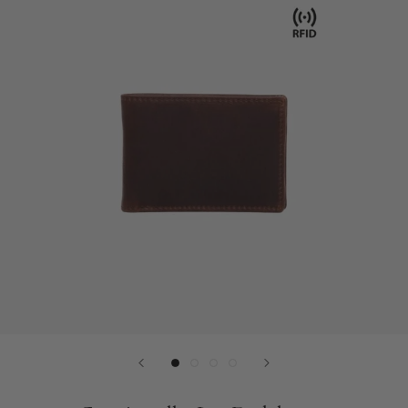
Plads
til
laptop