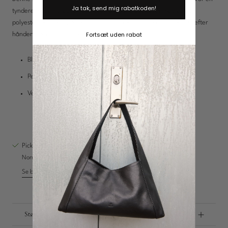
Ja tak, send mig rabatkoden!
tyndere model foretrækkes. Fremstillet af blødt læder med et let
polyesterfoer, der giver komfort og varme. Handsken former sig efter
Fortsæt uden rabat
hånden over tid og har et klassisk design.
Charms
Blødt læder og let polyesterfoer
Opdag
Perfekt til efterår og forår
Velegnet som kørehandske eller let hverdagsmodel
Pickup tilgængelig på
Vestre Hedevej 18
Normalt klar inden for 4 timer
Se butiksoplysninger
Størrelse