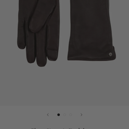
Plads
til
laptop