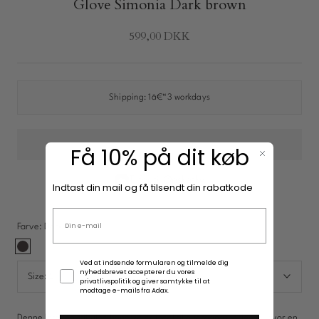
Glove Simonia Dark brown
599,00 DKK
New In: Soft Suede
Opdag
Shipping:
1â€“3 workdays
Få 10% på dit køb
Tilføj til Ønskesky
Indtast din mail og få tilsendt din rabatkode
Email adresse
Farve:
Dark brown
Dark
Samtykke
Ved at indsende formularen og tilmelde dig
brown
nyhedsbrevet accepterer du vores
Size:
S
privatlivspolitik og giver samtykke til at
modtage e-mails fra Adax.
Denne lette og stilfulde handske er ideel til overgangsperioder, hvor en