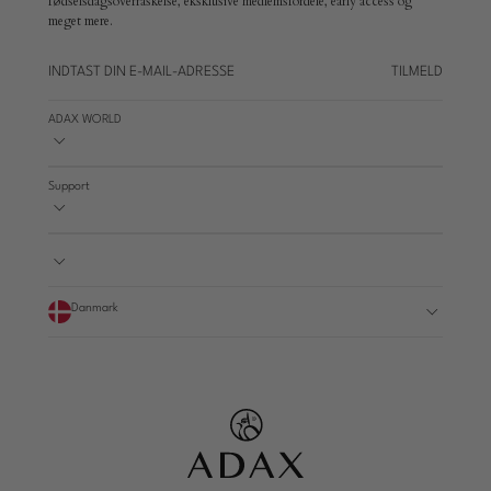
fødselsdagsoverraskelse, eksklusive medlemsfordele, early access og
meget mere.
TILMELD
ADAX WORLD
Support
Danmark