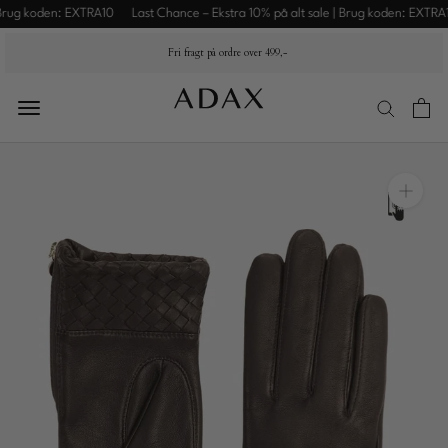
Spring
Brug koden: EXTRA10
Last Chance – Ekstra 10% på alt sale | Brug koden: EXTRA10
til
Fri fragt på ordre over 499,-
indhold
Summer
Sale
Nyheder
Flettede
tasker
Dame
Herre