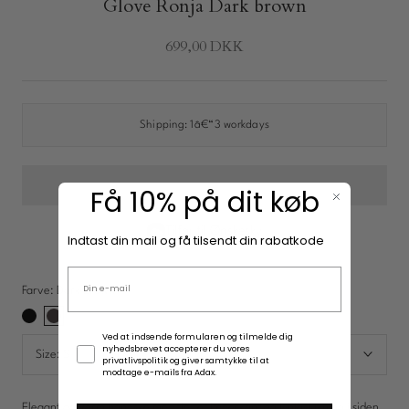
Glove Ronja Dark brown
699,00 DKK
New In: Soft Suede
Opdag
Shipping:
1â€“3 workdays
Få 10% på dit køb
Tilføj til Ønskesky
Indtast din mail og få tilsendt din rabatkode
Email adresse
Farve:
Dark brown
Black
Dark
Samtykke
Ved at indsende formularen og tilmelde dig
brown
nyhedsbrevet accepterer du vores
Size:
S
privatlivspolitik og giver samtykke til at
modtage e-mails fra Adax.
Elegant og varm handske med flettet læderkant og lynlåslukning i siden.