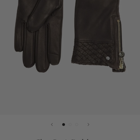
Plads
til
laptop